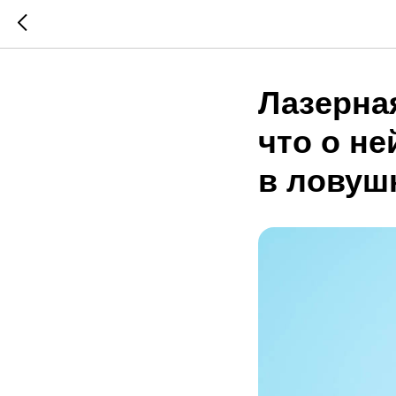
Лазерная
что о не
в ловуш