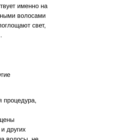
твует именно на
емными волосами
поглощают свет,
.
угие
я процедура,
ащены
и других
на волосы, не