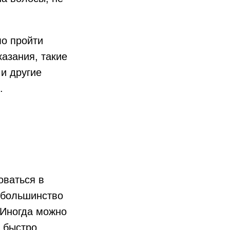
мо пройти
казания, такие
и другие
.
оваться в
, большинство
 Иногда можно
о быстро