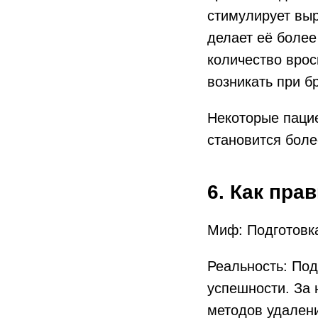
стимулирует выр
делает её более
количество врос
возникать при б
Некоторые пацие
становится боле
6. Как пра
Миф: Подготовка
Реальность: Под
успешности. За 
методов удалени