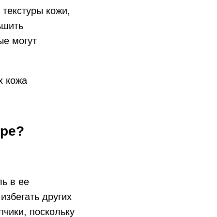
 текстуры кожи,
ьшить
ые могут
х кожа
уре?
ь в ее
избегать других
пчики, поскольку