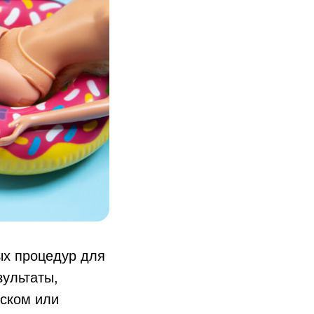
ых процедур для
ультаты,
оском или