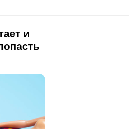
тает и
 попасть