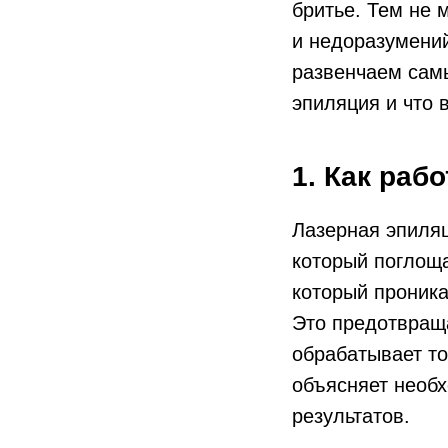
бритье. Тем не 
и недоразумений
развенчаем сам
эпиляция и что 
1. Как раб
Лазерная эпиляц
который поглоща
который проника
Это предотвраща
обрабатывает то
объясняет необ
результатов.