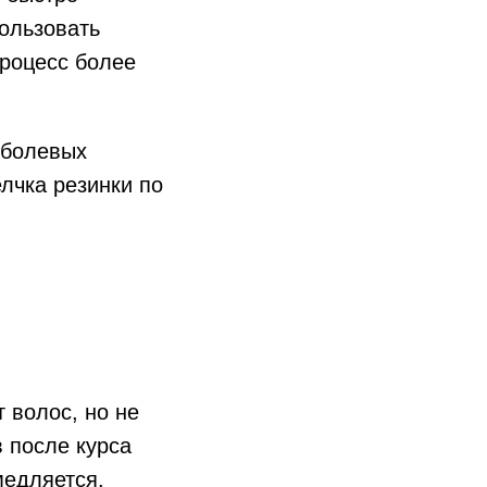
ользовать
роцесс более
 болевых
лчка резинки по
 волос, но не
в после курса
медляется.