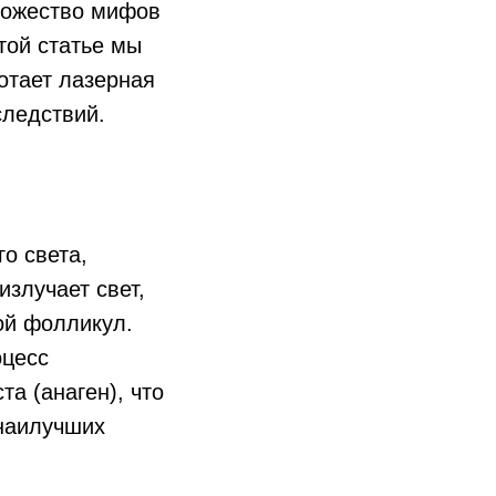
множество мифов
этой статье мы
отает лазерная
следствий.
о света,
излучает свет,
ой фолликул.
оцесс
а (анаген), что
 наилучших