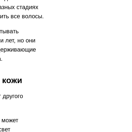
азных стадиях
ить все волосы.
ытывать
 лет, но они
ддерживающие
.
 кожи
 другого
и может
свет